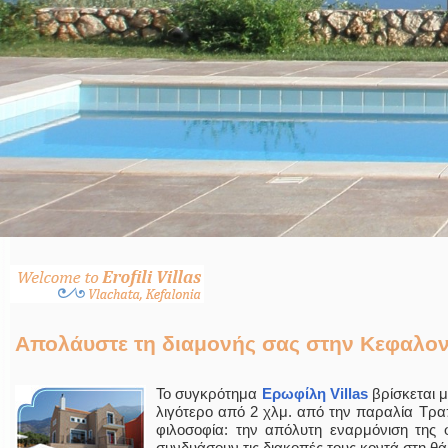
Απολάυστε τη διαμονής σας στην Κεφαλον
Το συγκρότημα
Ερωφίλη Villas
βρίσκεται μ
λιγότερο από 2 χλμ. από την παραλία Τρα
φιλοσοφία: την απόλυτη εναρμόνιση της 
συνδυάσουν τις διακοπές τους κοντά στη θά