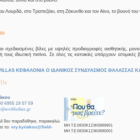
ου Λουρδά, στο Τραπεζάκι, στη Ζάκυνθο και τον Αίνο, το βουνό του 
πο
αι σχεδιασμένες βίλες με υψηλές προδιαγραφές αισθητικής, μοναδ
κή τους ιδιωτική πισίνα. Σε όλες τις κατοικίες υπάρχουν ατομικέ
VILLAS ΚΕΦΑΛΟΝΙΑ Ο ΙΔΑΝΙΚΟΣ ΣΥΝΔΥΑΣΜΟΣ ΘΑΛΑΣΣΑΣ Κ
άκου
30 6955 19 57 59
o@erofilivillas.gr
il δεν παραδόθηκε, παρακαλώ
ΜΗ.Τ.Ε:0830K123K0889901
ε το:
ery.kyriakou@field-
ΜΗ.Τ.Ε:0830K123K0890001